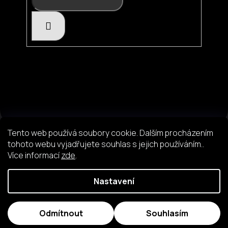
HLEDAT
Tento web používá soubory cookie. Dalším procházením
tohoto webu vyjadřujete souhlas s jejich používáním..
Více informací
zde
.
Nastavení
Vytvořil Shoptet
© 2025
Paradigm.cz
Všechna práva vyhrazena.
|
Designed by
Effective online group
Odmítnout
Souhlasím