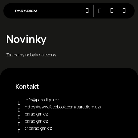
Přejít
Hledat
Nákupní
Men
Přihlášení
na
obsah
košík
C
Novinky
o
p
Záznamy nebyly nalezeny...
o
t
Z
ř
á
e
p
Kontakt
b
a
u
t
info
@
paradigm.cz
j
í
https://www.facebook.com/paradigm.cz/
e
paradigm.cz
t
paradigm.cz
e
@paradigm.cz
n